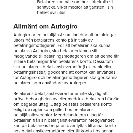
Betalaren kan när som helst återkalla sitt
samtycke, vilket medför att tjänsten i sin
helhet avslutas.
Allmänt om Autogiro
Autogiro är en betaltjänst som innebär att betalningar
utförs från betalarens konto på initiativ av
betalningsmottagaren. För att betalaren ska kunna
betala via Autogiro, ska betalaren lämna sitt
medgivande till betalningsmottagaren om att denne får
initiera betalningar från betalarens konto. Dessutom
ska betalarens betaltjänstleverantör (t.ex. bank eller
betalningsinstitut) godkänna att kontot kan användas
för Autogiro och betalningsmottagaren ska godkänna
betalaren som användare av Autogiro.
Betalarens betaltjänstleverantör är inte skyldig att
pröva behörigheten av eller meddela betalaren i förväg
om begärda uttag. Uttag belastas betalarens konto
enligt de regler som gäller hos betalarens
betaltjänstleverantör. Meddelande om uttag får
betalaren från sin betaltjänstleverantör. Medgivandet
kan på betalarens begäran överflyttas till annat konto
hos betaltjänstleverantören eller till konto hos annan