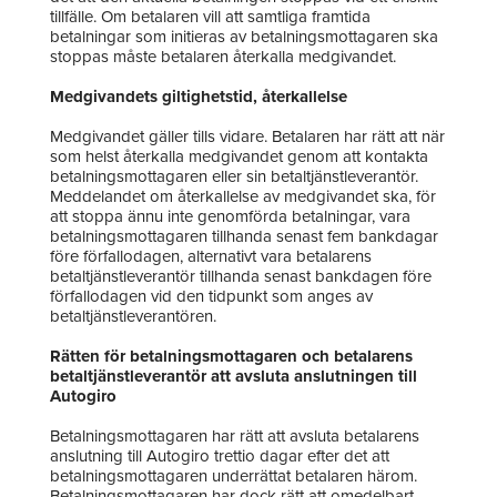
tillfälle. Om betalaren vill att samtliga framtida
betalningar som initieras av betalningsmottagaren ska
stoppas måste betalaren återkalla medgivandet.
Medgivandets giltighetstid, återkallelse
Medgivandet gäller tills vidare. Betalaren har rätt att när
som helst återkalla medgivandet genom att kontakta
betalningsmottagaren eller sin betaltjänstleverantör.
Meddelandet om återkallelse av medgivandet ska, för
att stoppa ännu inte genomförda betalningar, vara
betalningsmottagaren tillhanda senast fem bankdagar
före förfallodagen, alternativt vara betalarens
betaltjänstleverantör tillhanda senast bankdagen före
förfallodagen vid den tidpunkt som anges av
betaltjänstleverantören.
Rätten för betalningsmottagaren och betalarens
betaltjänstleverantör att avsluta anslutningen till
Autogiro
Betalningsmottagaren har rätt att avsluta betalarens
anslutning till Autogiro trettio dagar efter det att
betalningsmottagaren underrättat betalaren härom.
Betalningsmottagaren har dock rätt att omedelbart